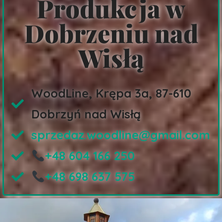
Produkcja w
Dobrzeniu nad
Wisłą
WoodLine
, Krępa 3a, 87-610
Dobrzyń nad Wisłą
sprzedaz.woodline@gmail.com
+48 604 166 250
+48 698 637 575