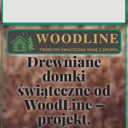
Drewniane
domki
świąteczne od
WoodLine –
projekt,